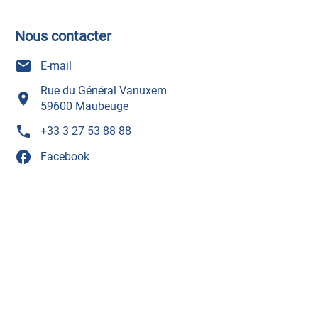
Nous contacter
mail
E-mail
Rue du Général Vanuxem
room
59600 Maubeuge
phone
+33 3 27 53 88 88
facebook
Facebook