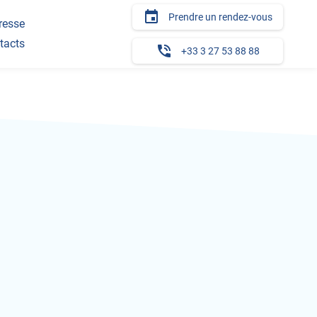
insert_invitation
Prendre un rendez-vous
resse
tacts
phone_in_talk
+33 3 27 53 88 88