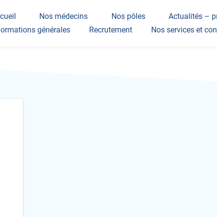
cueil
Nos médecins
Nos pôles
Actualités – p
formations générales
Recrutement
Nos services et con
leurs et projet d’établissement
oits et devoirs du patient
alité et sécurité
toyenneté