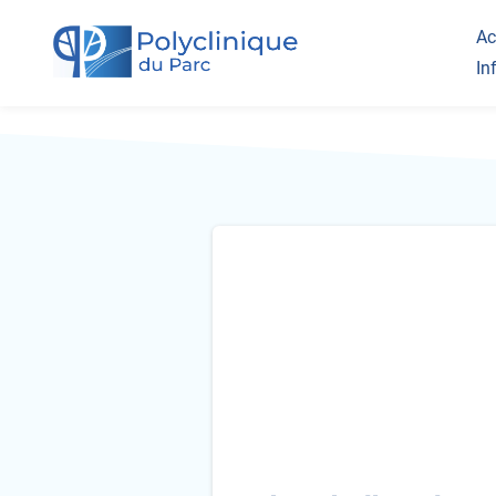
Ac
In
Va
Dr
Qu
Ci