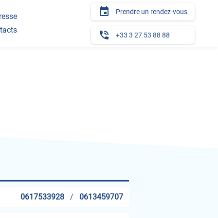
insert_invitation
Prendre un rendez-vous
resse
tacts
phone_in_talk
+33 3 27 53 88 88
0617533928
/
0613459707