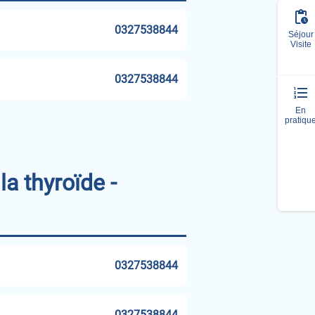
0327538844
Séjour
Visite
0327538844
En
pratiqu
la thyroïde -
0327538844
0327538844