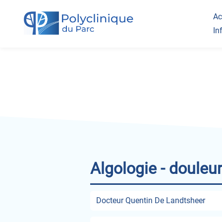
Ac
In
Va
Dr
Qu
Ci
Algologie - douleu
Docteur Quentin De Landtsheer