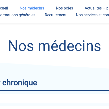
cueil
Nos médecins
Nos pôles
Actualités – p
formations générales
Recrutement
Nos services et con
leurs et projet d’établissement
oits et devoirs du patient
alité et sécurité
Nos médecins
toyenneté
r chronique