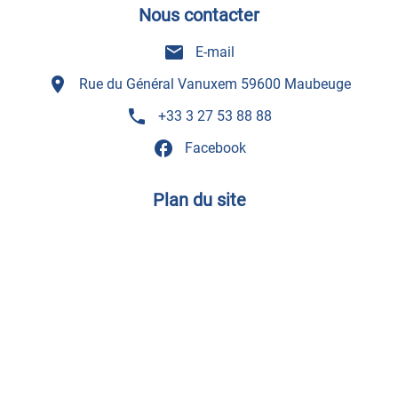
Nous contacter
mail
E-mail
room
Rue du Général Vanuxem 59600 Maubeuge
phone
+33 3 27 53 88 88
facebook
Facebook
Plan du site